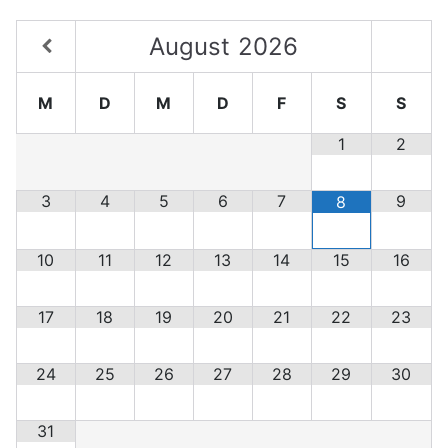
August
2026
M
D
M
D
F
S
S
1
2
3
4
5
6
7
9
8
10
11
12
13
14
15
16
17
18
19
20
21
22
23
24
25
26
27
28
29
30
31